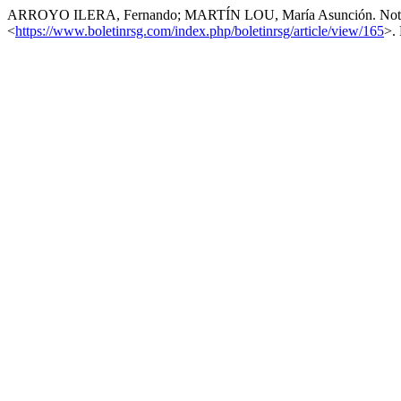
ARROYO ILERA, Fernando; MARTÍN LOU, María Asunción. Nota f
<
https://www.boletinrsg.com/index.php/boletinrsg/article/view/165
>.