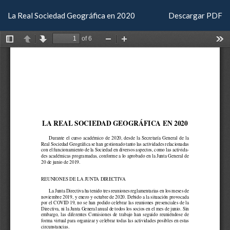
Volver
Descargar
La Real Sociedad Geográfica en 2020
Descargar PDF
a
los
detalles
del
artículo