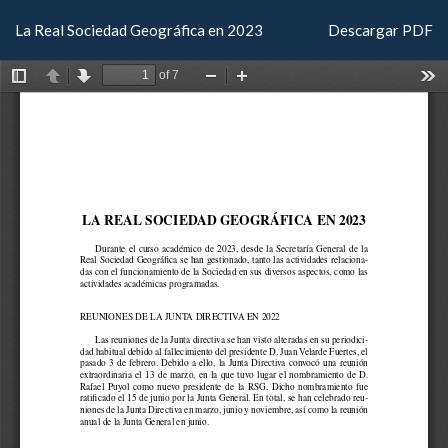
Volver
Descargar
La Real Sociedad Geográfica en 2023
Descargar PDF
a
los
detalles
del
artículo