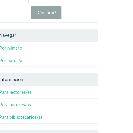
¡Comprar!
Navegar
Por número
Por autor/a
Información
Para lectoras/es
Para autores/as
Para bibliotecarios/as