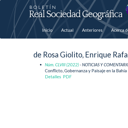
Salto
rápiso
a
Inicio
Actual
Anteriores
Acerca 
la
página
de Rosa Giolito, Enrique Rafa
de
Núm. CLVIII (2022)
- NOTICIAS Y COMENTARI
contenido
Conflicto, Gobernanza y Paisaje en la Bahía
Detalles
PDF
Navegación
principal
Contenido
principal
Barra
lateral