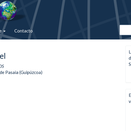
de
Contacto
L
el
d
S
OS
 de Pasaia (Guipúzcoa)
E
v