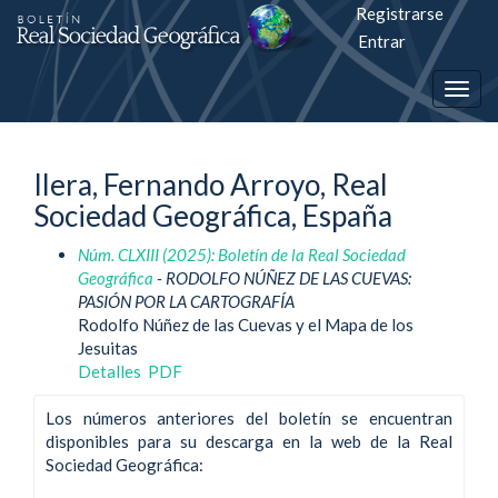
Registrarse
Salto
Entrar
rápiso
Togg
a
navig
la
Ilera, Fernando Arroyo, Real
página
Sociedad Geográfica, España
de
Núm. CLXIII (2025): Boletín de la Real Sociedad
contenido
Geográfica
- RODOLFO NÚÑEZ DE LAS CUEVAS:
PASIÓN POR LA CARTOGRAFÍA
Navegación
Rodolfo Núñez de las Cuevas y el Mapa de los
principal
Jesuitas
Contenido
Detalles
PDF
principal
Barra
Los números anteriores del boletín se encuentran
lateral
disponibles para su descarga en la web de la Real
Sociedad Geográfica: