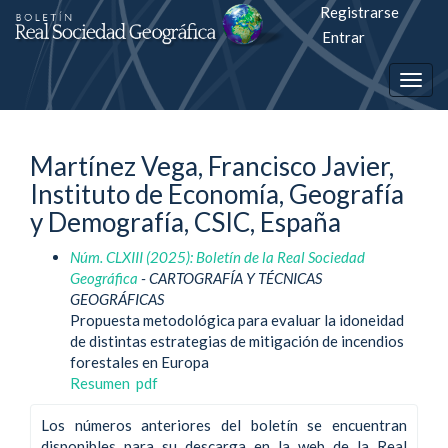
Registrarse
Salto
Entrar
rápiso
Togg
a
navig
la
Martínez Vega, Francisco Javier,
página
Instituto de Economía, Geografía
de
y Demografía, CSIC, España
contenido
Núm. CLXIII (2025): Boletín de la Real Sociedad
Geográfica
- CARTOGRAFÍA Y TÉCNICAS
Navegación
GEOGRÁFICAS
principal
Propuesta metodológica para evaluar la idoneidad
Contenido
de distintas estrategias de mitigación de incendios
principal
forestales en Europa
Barra
Resumen
pdf
lateral
Los números anteriores del boletín se encuentran
disponibles para su descarga en la web de la Real