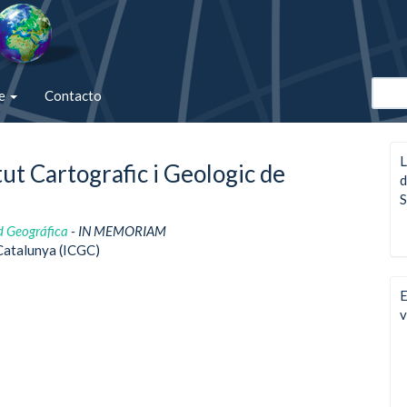
de
Contacto
L
ut Cartografic i Geologic de
d
S
d Geográfica
- IN MEMORIAM
 Catalunya (ICGC)
E
v