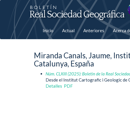
Salto
rápiso
a
Inicio
Actual
Anteriores
Acerca 
la
página
Miranda Canals, Jaume, Instit
de
Catalunya, España
contenido
Núm. CLXIII (2025): Boletín de la Real Socieda
Desde el Institut Cartografic i Geologic de
Navegación
Detalles
PDF
principal
Contenido
principal
Barra
lateral