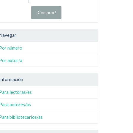
¡Comprar!
Navegar
Por número
Por autor/a
Información
Para lectoras/es
Para autores/as
Para bibliotecarios/as