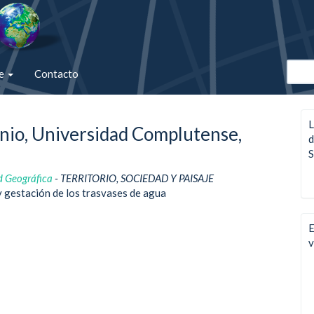
de
Contacto
L
onio, Universidad Complutense,
d
S
d Geográfica
- TERRITORIO, SOCIEDAD Y PAISAJE
y gestación de los trasvases de agua
E
v