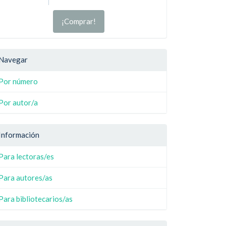
¡Comprar!
Navegar
Por número
Por autor/a
Información
Para lectoras/es
Para autores/as
Para bibliotecarios/as