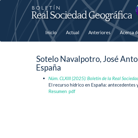
Salto
rápiso
a
Inicio
Actual
Anteriores
Acerca 
la
página
Sotelo Navalpotro, José Ant
de
España
contenido
Núm. CLXIII (2025): Boletín de la Real Socieda
El recurso hídrico en España: antecedentes 
Navegación
Resumen
pdf
principal
Contenido
principal
Barra
lateral