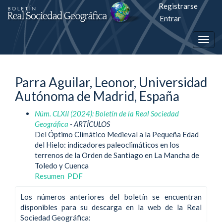
Registrarse
Salto
Entrar
rápiso
Togg
a
navig
la
Parra Aguilar, Leonor, Universidad
página
Autónoma de Madrid, España
de
Núm. CLXII (2024): Boletín de la Real Sociedad
contenido
Geográfica
- ARTÍCULOS
Del Óptimo Climático Medieval a la Pequeña Edad
Navegación
del Hielo: indicadores paleoclimáticos en los
principal
terrenos de la Orden de Santiago en La Mancha de
Contenido
Toledo y Cuenca
principal
Resumen
PDF
Barra
lateral
Los números anteriores del boletín se encuentran
disponibles para su descarga en la web de la Real
Sociedad Geográfica: