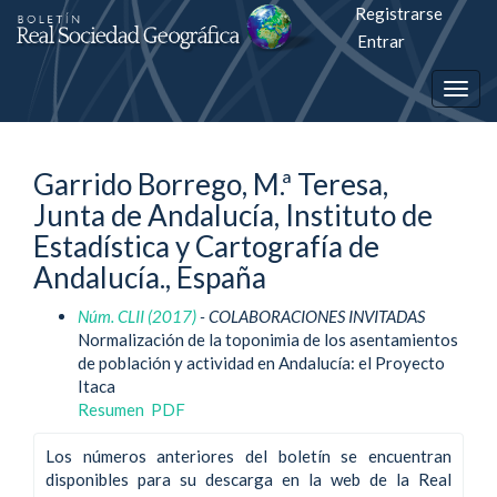
Registrarse
Salto
Entrar
rápiso
Togg
a
navig
la
Garrido Borrego, M.ª Teresa,
página
Junta de Andalucía, Instituto de
de
Estadística y Cartografía de
contenido
Andalucía., España
Núm. CLII (2017)
- COLABORACIONES INVITADAS
Navegación
Normalización de la toponimia de los asentamientos
principal
de población y actividad en Andalucía: el Proyecto
Contenido
Itaca
principal
Resumen
PDF
Barra
lateral
Los números anteriores del boletín se encuentran
disponibles para su descarga en la web de la Real