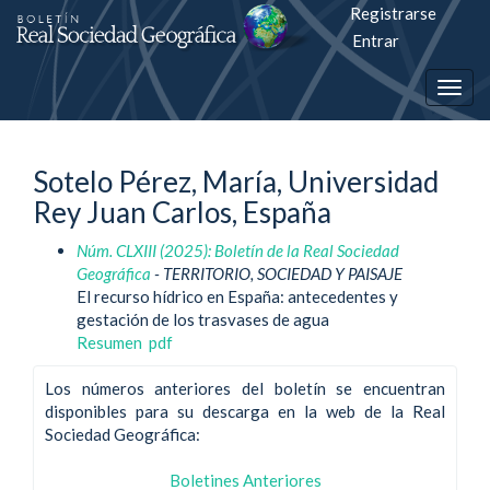
Registrarse
Salto
Entrar
rápiso
Togg
a
navig
la
Sotelo Pérez, María, Universidad
página
Rey Juan Carlos, España
de
Núm. CLXIII (2025): Boletín de la Real Sociedad
contenido
Geográfica
- TERRITORIO, SOCIEDAD Y PAISAJE
El recurso hídrico en España: antecedentes y
Navegación
gestación de los trasvases de agua
principal
Resumen
pdf
Contenido
principal
Los números anteriores del boletín se encuentran
Barra
disponibles para su descarga en la web de la Real
lateral
Sociedad Geográfica:
Boletines Anteriores