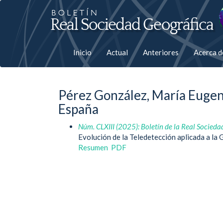
Salto
rápiso
a
Inicio
Actual
Anteriores
Acerca 
la
página
Pérez González, María Eugen
de
España
contenido
Núm. CLXIII (2025): Boletín de la Real Socieda
Evolución de la Teledetección aplicada a la 
Navegación
Resumen
PDF
principal
Contenido
principal
Barra
lateral