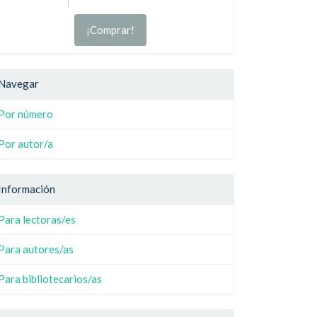
¡Comprar!
Navegar
Por número
Por autor/a
Información
Para lectoras/es
Para autores/as
Para bibliotecarios/as