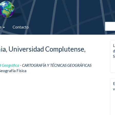
de
Contacto
L
ia, Universidad Complutense,
d
S
d Geográfica
- CARTOGRAFÍA Y TÉCNICAS GEOGRÁFICAS
Geografía Física
E
v