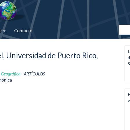
de
Contacto
L
, Universidad de Puerto Rico,
d
S
d Geográfica
- ARTÍCULOS
crónica
E
v