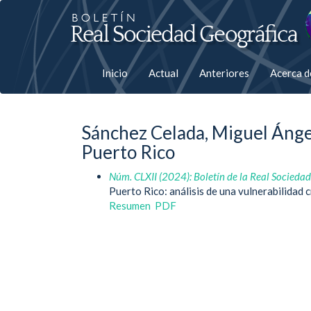
Salto
rápiso
a
Inicio
Actual
Anteriores
Acerca 
la
página
Sánchez Celada, Miguel Ángel
de
Puerto Rico
contenido
Núm. CLXII (2024): Boletín de la Real Socieda
Puerto Rico: análisis de una vulnerabilidad 
Navegación
Resumen
PDF
principal
Contenido
principal
Barra
lateral