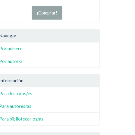
¡Comprar!
Navegar
Por número
Por autor/a
Información
Para lectoras/es
Para autores/as
Para bibliotecarios/as