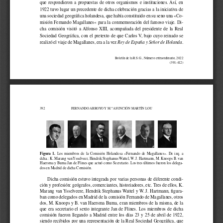
que  respondieron  a  propuestas  de  otros  organismos  e  instituciones.  Así,  en  
1922 tuvo lugar un precedente de dicha celebración gracias a la iniciativa de 
una sociedad geográfica holandesa, que había constituido en su seno una «Co
-
misión Fernando Magallanes« para la conmemoración del famoso viaje. Di
-
cha  comisión  visitó  a  Alfonso  XIII,  acompañada  del  presidente  de  la  Real  
Sociedad  Geográfica,  con  el  pretexto  de  que  Carlos  V,  bajo  cuyo  reinado  se  
realizó el viaje de Magallanes, era a la vez 
.
Rey de España y Señor de Holanda
Boletín de la R.S.G., Número extraordinario, 2022
(391-412)
392
FERNANDO 
ARROYO Y M.ª ASUNCIÓN MARTÍN LOU
Figura  1.
Los  miembros  de  la  Comisión  Holandesa  «Fernando  de  Magallanes».  De  izq.  a  
dcha.: K. Marang van Ysselveer, Hendrik Stephanus Wattel, W. J. Hartmann, M. Knoops B. van 
Haersma y Buma Jan de Flines que actuó como Secretario. Los tres últimos fueron los delega
-
dos en Madrid de dicha Comisión.
Dicha comisión estuvo integrada por varias personas de diferente condi
-
ción y profesión: geógrafos, comerciantes, historiadores, etc. Tres de ellos, K. 
Marang van Ysselveere, Hendrik Stephanus Wattel y W. J. Hartmann, figura
-
ban como delegados en Madrid de la comisión Fernando de Magallanes, otros 
dos, M. Knoops y B. van Haersma Buma, eran miembros de la misma, de la 
que  era  secretario  el  sexto  integrante  Jan  de  Flines.  Los  miembros  de  dicha  
comisión  fueron  llegando  a  Madrid  entre  los  días  23  y  25  de  abril  de  1922,  
siendo recibidos por una representación de la Real Sociedad Geográfica, que 