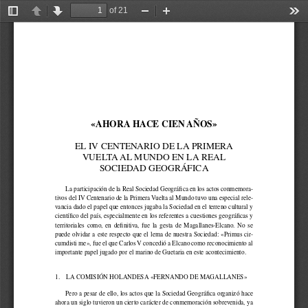
of 21
Toggle
Previous
Next
Zoom
Zoom
Too
Sidebar
Out
In
«AHORA HACE CIEN AÑOS»
EL IV CENTENARIO DE LA PRIMERA 
VUELTA AL MUNDO EN LA REAL 
SOCIEDAD GEOGRÁFICA
La participación de la Real Sociedad Geográfica en los actos conmemora
-
tivos del IV Centenario de la Primera Vuelta al Mundo tuvo una especial rele
-
vancia dado el papel que entonces jugaba la Sociedad en el terreno cultural y 
científico del país, especialmente en los referentes a cuestiones geográficas y 
territoriales  como,  en  definitiva,  fue  la  gesta  de  Magallanes-Elcano.  No  se  
puede olvidar a este respecto que el lema de nuestra Sociedad: «Primus cir
-
cumdisti me», fue el que Carlos V concedió a Elcano como reconocimiento al 
importante papel jugado por el marino de Guetaria en este acontecimiento.
1.
LA COMISIÓN HOLANDESA «FERNANDO DE MAGALLANES»
Pero a pesar de ello, los actos que la Sociedad Geográfica organizó hace 
ahora un siglo tuvieron un cierto carácter de conmemoración sobrevenida, ya 