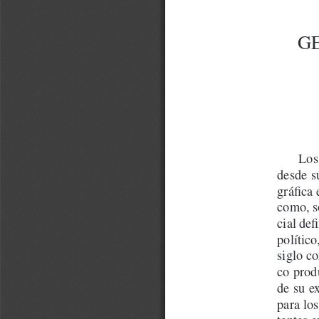
GE
Los
desde s
gráfica 
como, so
cial def
político
siglo c
co prod
de su ex
para los