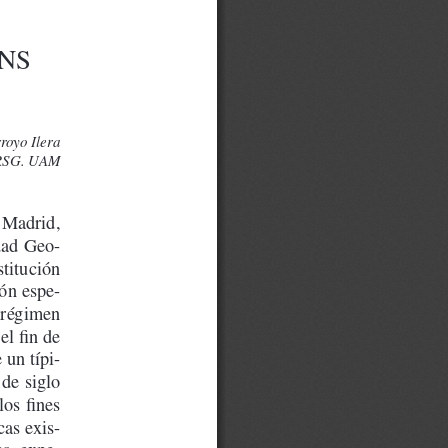
S  
royo Ilera
RSG. UAM
 Madrid, 
dad Geo-
titución 
ión espe-
 régimen 
l fin de 
 un típi-
de siglo 
os fines 
cas exis-