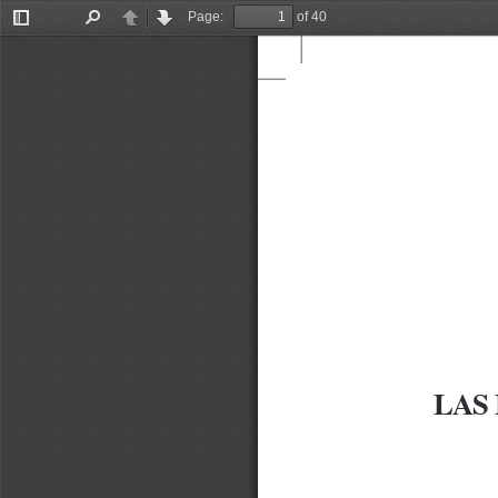
Page:
of 40
Toggle
Find
Previous
Next
Sidebar
LAS