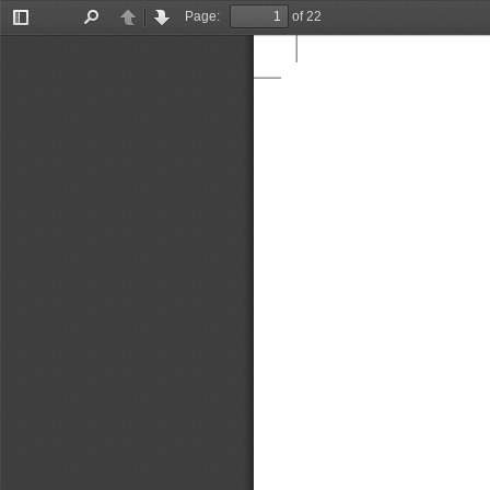
Page:
of 22
Toggle
Find
Previous
Next
Sidebar