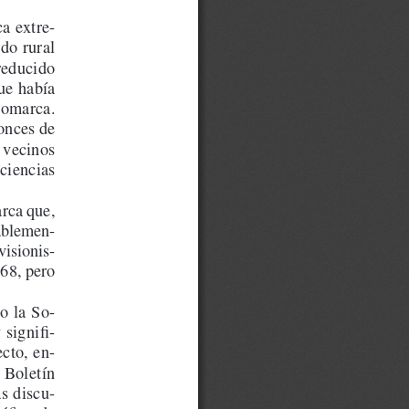
a extre-
do rural 
reducido 
ue había 
comarca. 
onces de 
 vecinos  
ciencias 
rca que, 
tablemen
-
visionis-
68, pero 
o la So-
signifi-
cto, en-
 Boletín  
as discu-