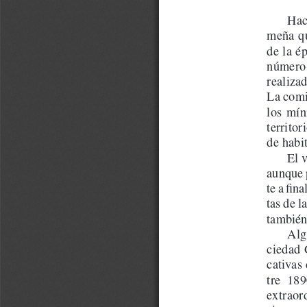
Hac
meña qu
de la é
número 
realiza
La comit
los  mín
territo
de habit
El 
aunque p
te a fin
tas de l
también
Alg
ciedad 
cativas
tre  189
extraor