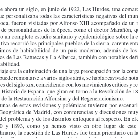
e ahora un siglo, en junio de 1922, Las Hurdes, una comarc
e personalizaba todas las características negativas del mun
poca, fueron visitadas por Alfonso XIII acompañado de un 
de personalidades de la época, como el doctor Marañón, q
do un completo estudio sanitario y epidemiológico sobre la 
iva recorrió los principales pueblos de la sierra, carente ent
imos  de  habitabilidad  de  un  país  moderno,  además  de  los 
rios de Las Batuecas y La Alberca, también con notables defi
abilidad.
viaje era la culminación de una larga preocupación por la coma
uede remontarse a varios siglos atrás, se había reavivado no
ales del siglo xix, coincidiendo con los movimientos críticos y re
a Historia de España, que giran en torno a la Revolución de 18
 de la Restauración Alfonsina y del Regeneracionismo.
unas de estas revisiones y polémicas tuvieron por escenari
Geográfica de Madrid, con conferencias y discusiones muy 
 del problema y de los distintos enfoques al respecto. En efe
0  y  1893,  como  ya  hemos  visto  en  otro  lugar  de  este 
dinario, la cuestión de Las Hurdes fue tema prioritario en l