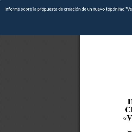
Volver
Informe sobre la propuesta de creación de un nuevo topónimo "Veg
a
los
detalles
del
artículo