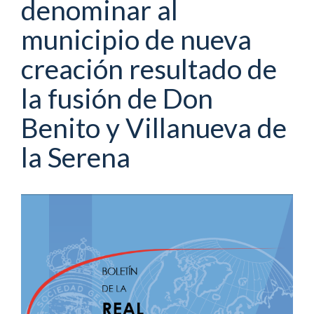
denominar al
municipio de nueva
creación resultado de
la fusión de Don
Benito y Villanueva de
la Serena
Barra
lateral
del
artículo