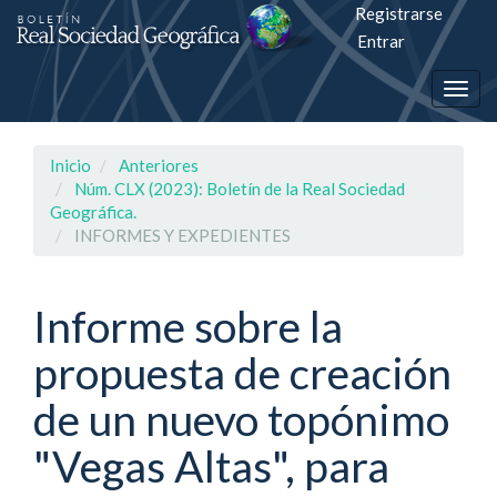
Registrarse
Salto
Entrar
rápiso
Togg
a
navig
la
Inicio
Anteriores
página
Núm. CLX (2023): Boletín de la Real Sociedad
Geográfica.
de
INFORMES Y EXPEDIENTES
contenido
Informe sobre la
Navegación
principal
propuesta de creación
Contenido
principal
de un nuevo topónimo
Barra
lateral
"Vegas Altas", para