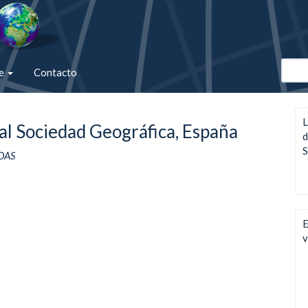
de
Contacto
L
al Sociedad Geográfica, España
d
S
DAS
E
v