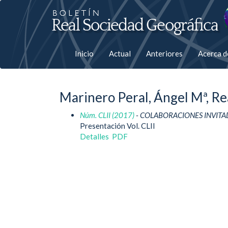
Salto
rápiso
a
Inicio
Actual
Anteriores
Acerca 
la
página
Marinero Peral, Ángel Mª, Re
de
Núm. CLII (2017)
- COLABORACIONES INVITA
contenido
Presentación Vol. CLII
Detalles
PDF
Navegación
principal
Contenido
principal
Barra
lateral