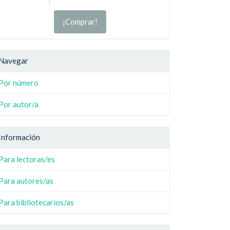
¡Comprar!
Navegar
Por número
Por autor/a
Información
Para lectoras/es
Para autores/as
Para bibliotecarios/as