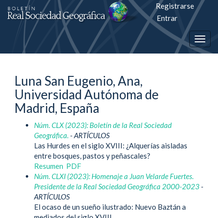
Registrarse
Salto
Entrar
rápiso
Togg
a
navig
la
Luna San Eugenio, Ana,
página
Universidad Autónoma de
de
Madrid, España
contenido
Núm. CLX (2023): Boletín de la Real Sociedad
Geográfica.
- ARTÍCULOS
Navegación
Las Hurdes en el siglo XVIII: ¿Alquerías aisladas
principal
entre bosques, pastos y peñascales?
Contenido
Resumen
PDF
principal
Núm. CLXI (2023): Homenaje a Juan Velarde Fuertes.
Barra
Presidente de la Real Sociedad Geográfica 2000-2023
-
lateral
ARTÍCULOS
El ocaso de un sueño ilustrado: Nuevo Baztán a
mediados del siglo XVIII