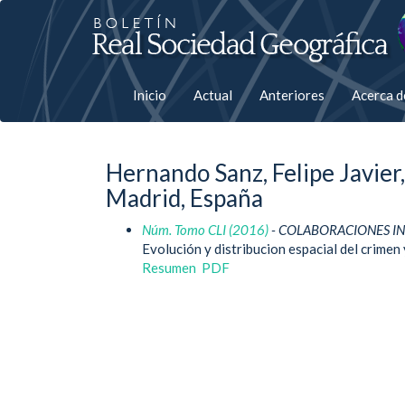
Salto
rápiso
a
Inicio
Actual
Anteriores
Acerca 
la
página
Hernando Sanz, Felipe Javie
de
Madrid, España
contenido
Núm. Tomo CLI (2016)
- COLABORACIONES IN
Evolución y distribucion espacial del crimen
Navegación
Resumen
PDF
principal
Contenido
principal
Barra
lateral