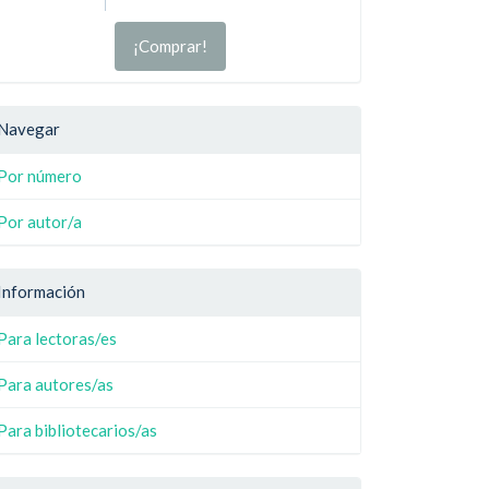
¡Comprar!
Navegar
Por número
Por autor/a
Información
Para lectoras/es
Para autores/as
Para bibliotecarios/as