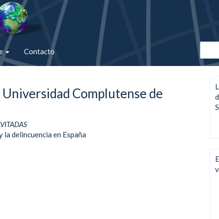
de
Contacto
L
r, Universidad Complutense de
d
S
VITADAS
 y la delincuencia en España
E
v