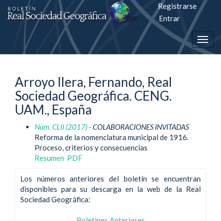
Registrarse
Salto
Entrar
rápiso
Togg
a
navig
la
Arroyo Ilera, Fernando, Real
página
Sociedad Geográfica. CENG.
de
UAM., España
contenido
Núm. CLII (2017)
- COLABORACIONES INVITADAS
Reforma de la nomenclatura municipal de 1916.
Navegación
Proceso, criterios y consecuencias
principal
Resumen
PDF
Contenido
principal
Los números anteriores del boletín se encuentran
Barra
disponibles para su descarga en la web de la Real
lateral
Sociedad Geográfica:
Boletines Anteriores