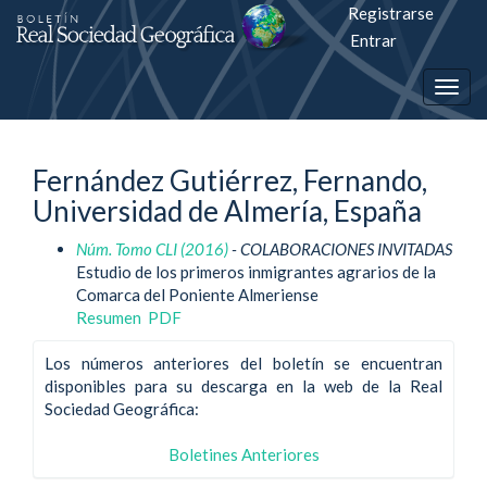
Registrarse
Salto
Entrar
rápiso
Togg
a
navig
la
Fernández Gutiérrez, Fernando,
página
Universidad de Almería, España
de
Núm. Tomo CLI (2016)
- COLABORACIONES INVITADAS
contenido
Estudio de los primeros inmigrantes agrarios de la
Comarca del Poniente Almeriense
Navegación
Resumen
PDF
principal
Contenido
Los números anteriores del boletín se encuentran
principal
disponibles para su descarga en la web de la Real
Barra
Sociedad Geográfica:
lateral
Boletines Anteriores