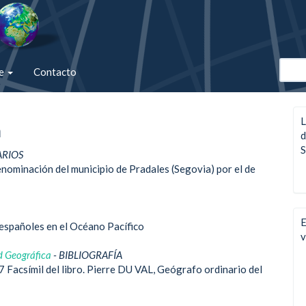
de
Contacto
L
a
d
S
ARIOS
nominación del municipio de Pradales (Segovia) por el de
E
españoles en el Océano Pacífico
v
d Geográfica
- BIBLIOGRAFÍA
Facsímil del libro. Pierre DU VAL, Geógrafo ordinario del