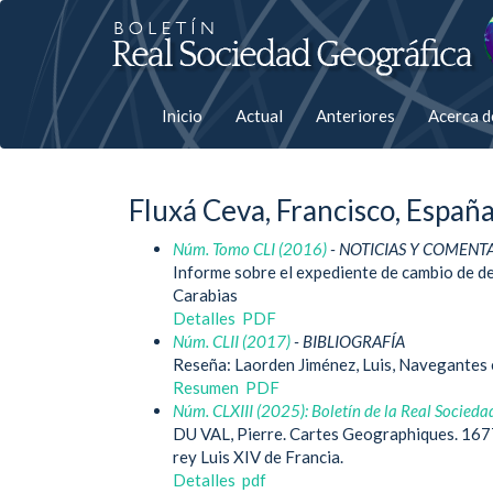
Salto
rápiso
a
Inicio
Actual
Anteriores
Acerca 
la
página
Fluxá Ceva, Francisco, Españ
de
Núm. Tomo CLI (2016)
- NOTICIAS Y COMENT
contenido
Informe sobre el expediente de cambio de de
Carabias
Navegación
Detalles
PDF
principal
Núm. CLII (2017)
- BIBLIOGRAFÍA
Contenido
Reseña: Laorden Jiménez, Luis, Navegantes 
principal
Resumen
PDF
Barra
Núm. CLXIII (2025): Boletín de la Real Socieda
lateral
DU VAL, Pierre. Cartes Geographiques. 1677 
rey Luis XIV de Francia.
Detalles
pdf