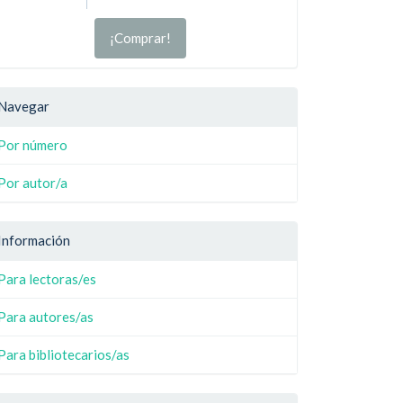
¡Comprar!
Navegar
Por número
Por autor/a
Información
Para lectoras/es
Para autores/as
Para bibliotecarios/as