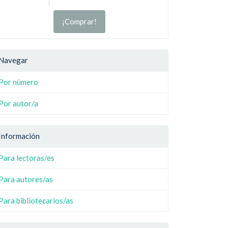
¡Comprar!
Navegar
Por número
Por autor/a
Información
Para lectoras/es
Para autores/as
Para bibliotecarios/as