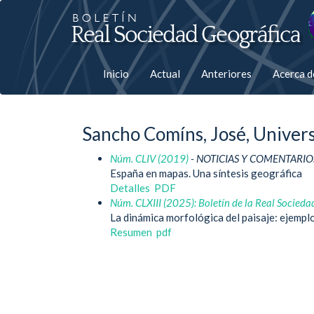
Salto
rápiso
a
Inicio
Actual
Anteriores
Acerca 
la
página
Sancho Comíns, José, Univers
de
Núm. CLIV (2019)
- NOTICIAS Y COMENTARIO
contenido
España en mapas. Una síntesis geográfica
Detalles
PDF
Navegación
Núm. CLXIII (2025): Boletín de la Real Socieda
principal
La dinámica morfológica del paisaje: ejemplos
Contenido
Resumen
pdf
principal
Barra
lateral