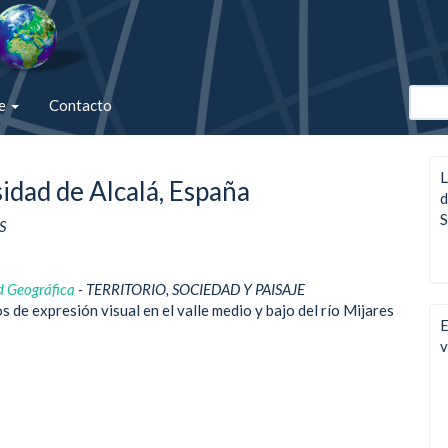
de
Contacto
L
idad de Alcalá, España
d
S
S
d Geográfica
- TERRITORIO, SOCIEDAD Y PAISAJE
 de expresión visual en el valle medio y bajo del río Mijares
E
v