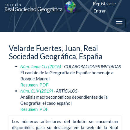
Registrarse
Salto
Entrar
rápiso
Togg
a
navig
la
Velarde Fuertes, Juan, Real
página
Sociedad Geográfica, España
de
Núm. Tomo CLI (2016)
- COLABORACIONES INVITADAS
contenido
El cambio de la Geografía de España: homenaje a
Bosque Maurel
Navegación
Resumen
PDF
principal
Núm. CLIV (2019)
- ARTÍCULOS
Contenido
Análisis macroeconómicos dependientes de la
principal
Geografía: el caso español
Barra
Resumen
PDF
lateral
Los números anteriores del boletín se encuentran
disponibles para su descarga en la web de la Real