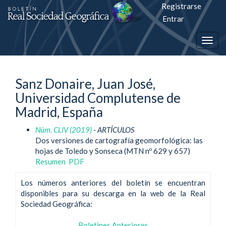
Registrarse
Salto
Entrar
rápiso
Togg
a
navig
la
Sanz Donaire, Juan José,
página
Universidad Complutense de
de
Madrid, España
contenido
Núm. CLIV (2019)
- ARTÍCULOS
Dos versiones de cartografía geomorfológica: las
Navegación
hojas de Toledo y Sonseca (MTN nº 629 y 657)
principal
Resumen
PDF
Contenido
principal
Los números anteriores del boletín se encuentran
Barra
disponibles para su descarga en la web de la Real
lateral
Sociedad Geográfica:
Boletines Anteriores