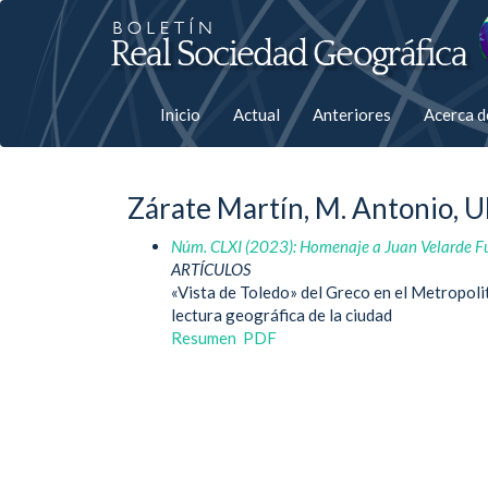
Salto
rápiso
a
Inicio
Actual
Anteriores
Acerca 
la
página
Zárate Martín, M. Antonio, 
de
Núm. CLXI (2023): Homenaje a Juan Velarde Fu
contenido
ARTÍCULOS
«Vista de Toledo» del Greco en el Metropol
Navegación
lectura geográfica de la ciudad
principal
Resumen
PDF
Contenido
principal
Barra
lateral