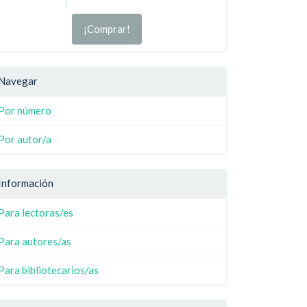
¡Comprar!
Navegar
Por número
Por autor/a
Información
Para lectoras/es
Para autores/as
Para bibliotecarios/as