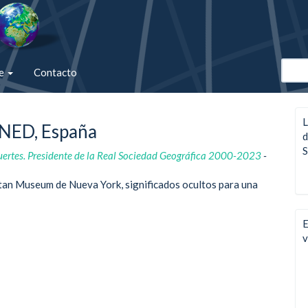
de
Contacto
L
UNED, España
d
S
ertes. Presidente de la Real Sociedad Geográfica 2000-2023
-
itan Museum de Nueva York, significados ocultos para una
E
v