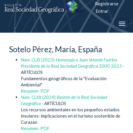
Registrarse
Salto
Entrar
rápiso
Togg
a
navig
la
Sotelo Pérez, María, España
página
Núm. CLXI (2023): Homenaje a Juan Velarde Fuertes.
de
Presidente de la Real Sociedad Geográfica 2000-2023
-
contenido
ARTÍCULOS
Fundamentos geográficos de la "Evaluación
Ambiental"
Navegación
Resumen
PDF
principal
Núm. CLXII (2024): Boletín de la Real Sociedad
Contenido
Geográfica
- ARTÍCULOS
principal
Los recursos ambientales en los pequeños estados
Barra
insulares: implicaciones en el turismo sostenible de
lateral
Curazao
Resumen
PDF