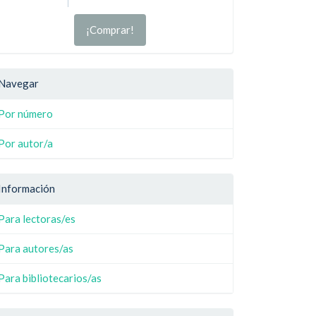
¡Comprar!
Navegar
Por número
Por autor/a
Información
Para lectoras/es
Para autores/as
Para bibliotecarios/as