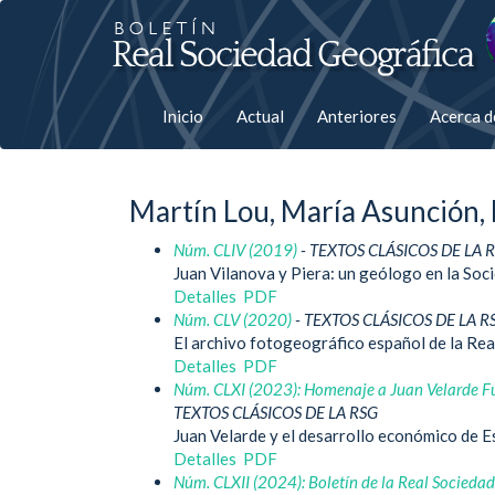
Salto
rápiso
a
Inicio
Actual
Anteriores
Acerca 
la
página
Martín Lou, María Asunción,
de
Núm. CLIV (2019)
- TEXTOS CLÁSICOS DE LA 
contenido
Juan Vilanova y Piera: un geólogo en la Soc
Detalles
PDF
Navegación
Núm. CLV (2020)
- TEXTOS CLÁSICOS DE LA R
principal
El archivo fotogeográfico español de la Re
Contenido
Detalles
PDF
principal
Núm. CLXI (2023): Homenaje a Juan Velarde Fu
Barra
TEXTOS CLÁSICOS DE LA RSG
lateral
Juan Velarde y el desarrollo económico de 
Detalles
PDF
Núm. CLXII (2024): Boletín de la Real Socieda