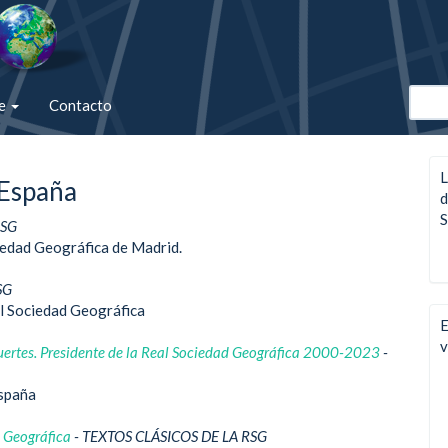
de
Contacto
L
 España
d
S
RSG
iedad Geográfica de Madrid.
SG
al Sociedad Geográfica
E
v
ertes. Presidente de la Real Sociedad Geográfica 2000-2023
-
España
d Geográfica
- TEXTOS CLÁSICOS DE LA RSG