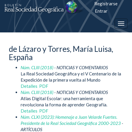
Registrarse
Salto
Entrar
rápiso
Togg
a
navig
la
de Lázaro y Torres, María Luisa,
página
España
de
Núm. CLIII (2018)
- NOTICIAS Y COMENTARIOS
contenido
La Real Sociedad Geográfica y el V Centenario de la
Expedición de la primera vuelta al Mundo
Navegación
Detalles
PDF
principal
Núm. CLIII (2018)
- NOTICIAS Y COMENTARIOS
Contenido
Atlas Digital Escolar: una herramienta que
principal
revoluciona la forma de aprender Geografía.
Barra
Detalles
PDF
lateral
Núm. CLXI (2023): Homenaje a Juan Velarde Fuertes.
Presidente de la Real Sociedad Geográfica 2000-2023
-
ARTÍCULOS