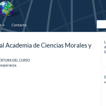
de
Contacto
L
al Academia de Ciencias Morales y
d
S
ERTURA DEL CURSO
 esperanza
E
v