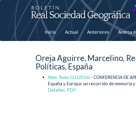
Salto
rápiso
a
Inicio
Actual
Anteriores
Acerca 
la
página
Oreja Aguirre, Marcelino, Re
de
Políticas, España
contenido
Núm. Tomo CLI (2016)
- CONFERENCIA DE AP
España y Europa: un recorrido de memoria y
Navegación
Detalles
PDF
principal
Contenido
principal
Barra
lateral