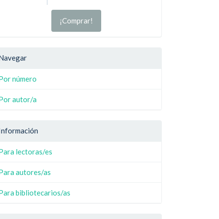
¡Comprar!
Navegar
Por número
Por autor/a
Información
Para lectoras/es
Para autores/as
Para bibliotecarios/as