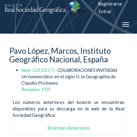
Registrarse
Salto
Entrar
rápiso
Togg
a
navig
la
Pavo López, Marcos, Instituto
página
Geográfico Nacional, España
de
Núm. CLII (2017)
- COLABORACIONES INVITADAS
contenido
Un nomenclátor en el siglo II: la Geographia de
Claudio Ptolomeo
Navegación
Resumen
PDF
principal
Contenido
Los números anteriores del boletín se encuentran
principal
disponibles para su descarga en la web de la Real
Barra
Sociedad Geográfica:
lateral
Boletines Anteriores