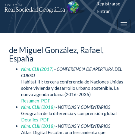
Registrarse
Salto
Entrar
rápiso
Togg
a
navig
la
de Miguel González, Rafael,
página
España
de
Núm. CLII (2017)
- CONFERENCIA DE APERTURA DEL
contenido
CURSO
Habitat III: tercera conferencia de Naciones Unidas
Navegación
sobre vivienda y desarrollo urbano sostenible. La
principal
nueva agenda urbana (2016-2036)
Contenido
Resumen
PDF
principal
Núm. CLIII (2018)
- NOTICIAS Y COMENTARIOS
Barra
Geografía de la diferencia y comprensión global
lateral
Detalles
PDF
Núm. CLIII (2018)
- NOTICIAS Y COMENTARIOS
Atlas Digital Escolar: una herramienta que