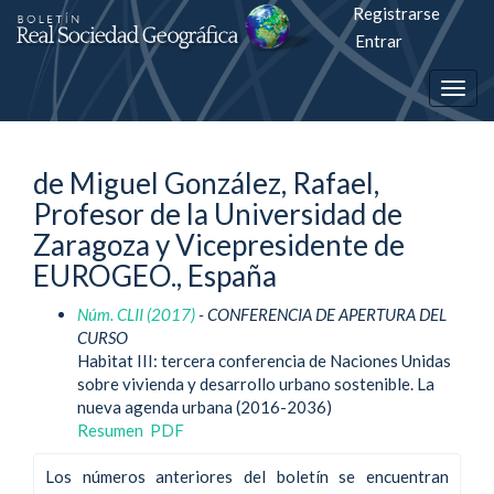
Registrarse
Salto
Entrar
rápiso
Togg
a
navig
la
de Miguel González, Rafael,
página
Profesor de la Universidad de
de
Zaragoza y Vicepresidente de
contenido
EUROGEO., España
Núm. CLII (2017)
- CONFERENCIA DE APERTURA DEL
Navegación
CURSO
principal
Habitat III: tercera conferencia de Naciones Unidas
Contenido
sobre vivienda y desarrollo urbano sostenible. La
principal
nueva agenda urbana (2016-2036)
Barra
Resumen
PDF
lateral
Los números anteriores del boletín se encuentran