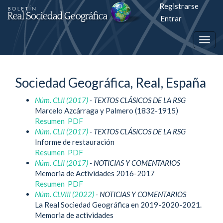
Registrarse
Salto
Entrar
rápiso
Togg
a
navig
la
Sociedad Geográfica, Real, España
página
Núm. CLII (2017)
- TEXTOS CLÁSICOS DE LA RSG
de
Marcelo Azcárraga y Palmero (1832-1915)
contenido
Resumen
PDF
Núm. CLII (2017)
- TEXTOS CLÁSICOS DE LA RSG
Informe de restauración
Navegación
Resumen
PDF
principal
Núm. CLII (2017)
- NOTICIAS Y COMENTARIOS
Contenido
Memoria de Actividades 2016-2017
principal
Resumen
PDF
Barra
Núm. CLVIII (2022)
- NOTICIAS Y COMENTARIOS
lateral
La Real Sociedad Geográfica en 2019-2020-2021.
Memoria de actividades