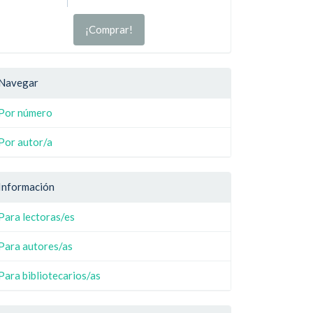
¡Comprar!
Navegar
Por número
Por autor/a
Información
Para lectoras/es
Para autores/as
Para bibliotecarios/as