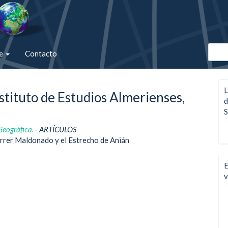
de
Contacto
L
stituto de Estudios Almerienses,
d
S
Geográfica.
- ARTÍCULOS
Ferrer Maldonado y el Estrecho de Anián
E
v