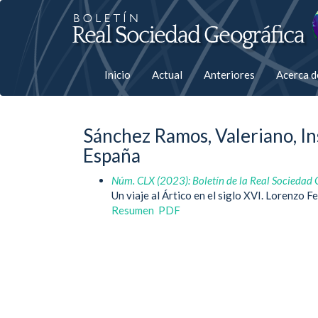
Salto
rápiso
a
Inicio
Actual
Anteriores
Acerca 
la
página
Sánchez Ramos, Valeriano, In
de
España
contenido
Núm. CLX (2023): Boletín de la Real Sociedad 
Un viaje al Ártico en el siglo XVI. Lorenzo 
Navegación
Resumen
PDF
principal
Contenido
principal
Barra
lateral