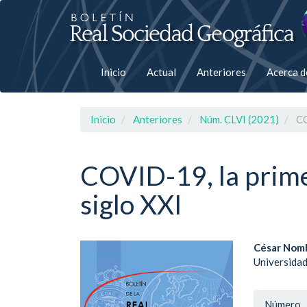
Salto
rápiso
a
Inicio
Actual
Anteriores
Acerca 
la
página
Inicio
Anteriores
Núm. CLVI (2021)
CO
de
contenido
COVID-19, la prime
siglo XXI
Navegación
principal
Contenido
principal
Barra
Cont
César Nom
Barra
Universida
lateral
lateral
princ
del
del
Detal
Número