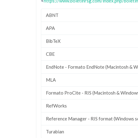
<
https://www.boletinrsg.com/index.php/boleti
ABNT
APA
BibTeX
CBE
EndNote - Formato EndNote (Macintosh & W
MLA
Formato ProCite - RIS (Macintosh & Window
RefWorks
Reference Manager - RIS format (Windows s
Turabian