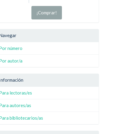
¡Comprar!
Navegar
Por número
Por autor/a
Información
Para lectoras/es
Para autores/as
Para bibliotecarios/as