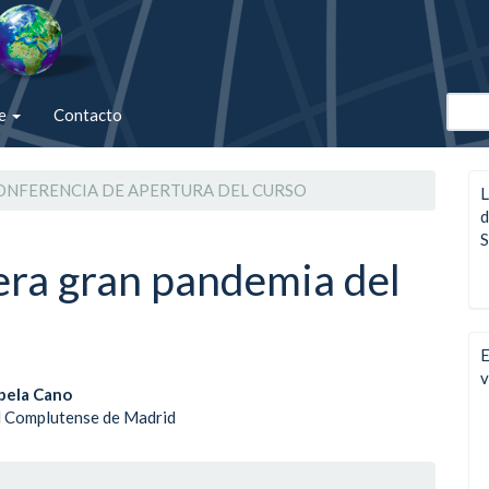
de
Contacto
NFERENCIA DE APERTURA DEL CURSO
L
d
S
ra gran pandemia del
E
v
enido
bela Cano
d Complutense de Madrid
ipal
le