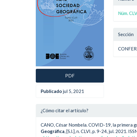
artículo
artíc
del
Núm. CLV
artíc
Sección
CONFER
PDF
Publicado
jul 5, 2021
¿Cómo citar el artículo?
CANO, César Nombela. COVID-19, la primera gr
Geográfica
, [S.l.], n. CLVI, p. 9-24, jul. 2021.