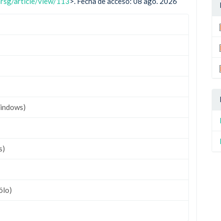
nrsg/article/view/113
>. Fecha de acceso: 08 ago. 2026
indows)
s)
ólo)