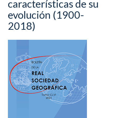
características de su
evolución (1900-
2018)
Barra
lateral
del
artículo