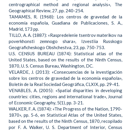
centrographical method and regional analysis», The
Geographical Review, 27, pp. 240-254.
TAMAMES, R. (1968): Los centros de gravedad de la
economía española, Guadiana de Publicaciones, S. A.,
Madrid, 173 pp.
TILLO, A. A. (1887): «Raspredelenie tsentrov materikov na
poverkhonsti zemnogo shara», Izvestiia Russkogo
Geograficheskogo Obshchestva, 23, pp. 750-753.
U.S. CENSUS BUREAU (1874): Statistical atlas of the
United States, based on the results of the Ninth Census,
1870, U. S. Census Bureau, Washington, DC.
VELARDE, J. (2013): «Consecuencias de la investigación
sobre los centros de gravedad de la economía española»,
Boletín de la Real Sociedad Geográfica, CLXIX, pp. 29-41.
VENABLES, A. (2005): «Spatial disparities in developing
countries: cities, regions and international trade», Journal
of Economic Geography, 5(1), pp. 3-21.
WALKER, F. A. (1874): «The Progress of the Nation, 1790-
1870», pp. 5-6, en Statistical Atlas of the United States,
based on the results of the Ninth Census, 1870, recopilado
por F. A. Walker, U. S. Department of Interior, Census