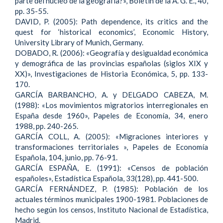
parte del núcleo de la geografía?», Boletín de la A. G. E., 40,
pp. 35-55.
DAVID, P. (2005): Path dependence, its critics and the
quest for ‘historical economics’, Economic History,
University Library of Munich, Germany.
DOBADO, R. (2006): «Geografía y desigualdad económica
y demográfica de las provincias españolas (siglos XIX y
XX)», Investigaciones de Historia Económica, 5, pp. 133-
170.
GARCÍA BARBANCHO, A. y DELGADO CABEZA, M.
(1988): «Los movimientos migratorios interregionales en
España desde 1960», Papeles de Economía, 34, enero
1988, pp. 240-265.
GARCÍA COLL, A. (2005): «Migraciones interiores y
transformaciones territoriales », Papeles de Economía
Española, 104, junio, pp. 76-91.
GARCÍA ESPAÑA, E. (1991): «Censos de población
españoles», Estadística Española, 33(128), pp. 441-500.
GARCÍA FERNÁNDEZ, P. (1985): Población de los
actuales términos municipales 1900-1981. Poblaciones de
hecho según los censos, Instituto Nacional de Estadística,
Madrid.