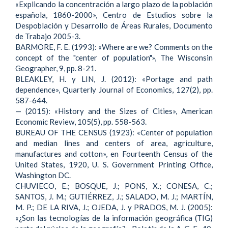
«Explicando la concentración a largo plazo de la población
española, 1860-2000», Centro de Estudios sobre la
Despoblación y Desarrollo de Áreas Rurales, Documento
de Trabajo 2005-3.
BARMORE, F. E. (1993): «Where are we? Comments on the
concept of the "center of population"», The Wisconsin
Geographer, 9, pp. 8-21.
BLEAKLEY, H. y LIN, J. (2012): «Portage and path
dependence», Quarterly Journal of Economics, 127(2), pp.
587-644.
— (2015): «History and the Sizes of Cities», American
Economic Review, 105(5), pp. 558-563.
BUREAU OF THE CENSUS (1923): «Center of population
and median lines and centers of area, agriculture,
manufactures and cotton», en Fourteenth Census of the
United States, 1920, U. S. Government Printing Office,
Washington DC.
CHUVIECO, E.; BOSQUE, J.; PONS, X.; CONESA, C.;
SANTOS, J. M.; GUTIÉRREZ, J.; SALADO, M. J.; MARTÍN,
M. P.; DE LA RIVA, J.; OJEDA, J. y PRADOS, M. J. (2005):
«¿Son las tecnologías de la información geográfica (TIG)