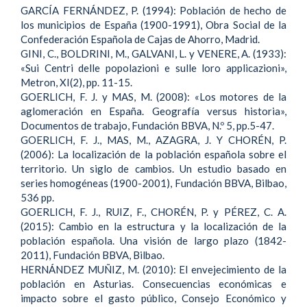
GARCÍA FERNÁNDEZ, P. (1994): Población de hecho de
los municipios de España (1900-1991), Obra Social de la
Confederación Española de Cajas de Ahorro, Madrid.
GINI, C., BOLDRINI, M., GALVANI, L. y VENERE, A. (1933):
«Sui Centri delle popolazioni e sulle loro applicazioni»,
Metron, XI(2), pp. 11-15.
GOERLICH, F. J. y MAS, M. (2008): «Los motores de la
aglomeración en España. Geografía versus historia»,
Documentos de trabajo, Fundación BBVA, N.º 5, pp.5-47.
GOERLICH, F. J., MAS, M., AZAGRA, J. Y CHORÉN, P.
(2006): La localización de la población española sobre el
territorio. Un siglo de cambios. Un estudio basado en
series homogéneas (1900-2001), Fundación BBVA, Bilbao,
536 pp.
GOERLICH, F. J., RUIZ, F., CHORÉN, P. y PÉREZ, C. A.
(2015): Cambio en la estructura y la localización de la
población española. Una visión de largo plazo (1842-
2011), Fundación BBVA, Bilbao.
HERNÁNDEZ MUÑIZ, M. (2010): El envejecimiento de la
población en Asturias. Consecuencias económicas e
impacto sobre el gasto público, Consejo Económico y