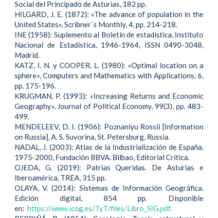
Social del Principado de Asturias, 182 pp.
HILGARD, J. E. (1872): «The advance of population in the
United States», Scribner´s Monthly, 4, pp. 214-218.
INE (1958): Suplemento al Boletín de estadística, Instituto
Nacional de Estadística, 1946-1964, ISSN 0490-3048,
Madrid.
KATZ, I. N. y COOPER, L. (1980): «Optimal location on a
sphere», Computers and Mathematics with Applications, 6,
pp. 175-196.
KRUGMAN, P. (1993): «Increasing Returns and Economic
Geography», Journal of Political Economy, 99(3), pp. 483-
499.
MENDELEEV, D. I. (1906): Poznaniyu Rossii [Information
on Russia], A. S. Suvorina, St. Petersburg, Russia.
NADAL, J. (2003): Atlas de la Industrialización de España,
1975-2000, Fundación BBVA. Bilbao, Editorial Crítica.
OJEDA, G. (2019): Patrias Queridas. De Asturias e
Iberoamérica, TREA, 315 pp.
OLAYA, V. (2014): Sistemas de Información Geográfica.
Edición digital, 854 pp. Disponible
en:
https://www.icog.es/TyT/files/Libro_SIG.pdf.