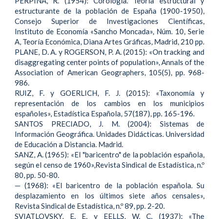
PERPIÑÁ, R. (1954): Corología. Teoría estructural y
estructurante de la población de España (1900-1950),
Consejo Superior de Investigaciones Científicas,
Instituto de Economía «Sancho Moncada», Núm. 10, Serie
A, Teoría Económica, Diana Artes Gráficas, Madrid, 210 pp.
PLANE, D. A. y ROGERSON, P. A. (2015): «On tracking and
disaggregating center points of population», Annals of the
Association of American Geographers, 105(5), pp. 968-
986.
RUIZ, F. y GOERLICH, F. J. (2015): «Taxonomía y
representación de los cambios en los municipios
españoles», Estadística Española, 57(187), pp. 165-196.
SANTOS PRECIADO, J. M. (2004): Sistemas de
Información Geográfica. Unidades Didácticas. Universidad
de Educación a Distancia. Madrid.
SANZ, A. (1965): «El "baricentro" de la población española,
según el censo de 1960»,Revista Sindical de Estadística, n.º
80, pp. 50-80.
— (1968): «El baricentro de la población española. Su
desplazamiento en los últimos siete años censales»,
Revista Sindical de Estadística, n.º 89, pp. 2-20.
SVIATLOVSKY, E. E. y EELLS, W. C. (1937): «The