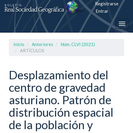
Registrarse
Salto
Entrar
rápiso
Togg
a
navig
la
Inicio
Anteriores
Núm. CLVI (2021)
página
ARTÍCULOS
de
contenido
Desplazamiento del
centro de gravedad
Navegación
principal
asturiano. Patrón de
Contenido
principal
distribución espacial
Barra
lateral
de la población y