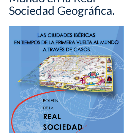
Sociedad Geográfica.
Barra
lateral
del
artículo