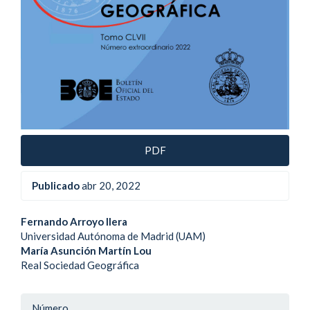
PDF
Publicado
abr 20, 2022
Contenido
Fernando Arroyo Ilera
Universidad Autónoma de Madrid (UAM)
principal
María Asunción Martín Lou
Real Sociedad Geográfica
del
artículo
Detalle
Número