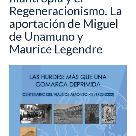
Regeneracionismo. La
aportación de Miguel
de Unamuno y
Maurice Legendre
Barra
lateral
del
artículo