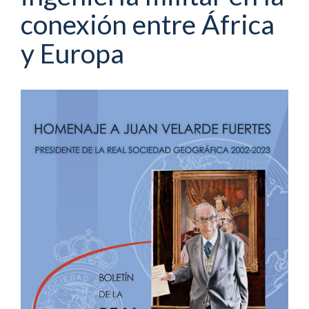
conexión entre África
y Europa
Barra
lateral
del
artículo