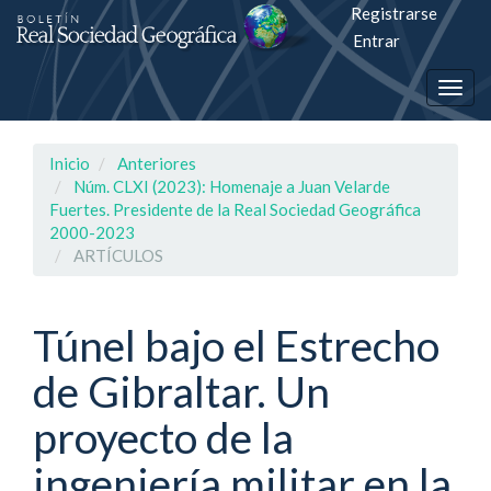
Registrarse
Salto
Entrar
rápiso
Togg
a
navig
la
Inicio
Anteriores
página
Núm. CLXI (2023): Homenaje a Juan Velarde
Fuertes. Presidente de la Real Sociedad Geográfica
de
2000-2023
ARTÍCULOS
contenido
Navegación
Túnel bajo el Estrecho
principal
Contenido
de Gibraltar. Un
principal
Barra
proyecto de la
lateral
ingeniería militar en la