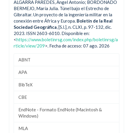
ALGARRA PAREDES, Ángel Antonio; BORDONADO
BERMEJO, María Julia. Túnel bajo el Estrecho de
Gibraltar. Un proyecto de la ingeniería militar en la
conexión entre África y Europa.
Boletín de la Real
Sociedad Geográfica
, [S.l.], n. CLXI, p. 97-132, dic.
2023. ISSN 2603-6010. Disponible en:
<
https://www.boletinrsg.com/index.php/boletinrsg/a
rticle/view/209
>. Fecha de acceso: 07 ago. 2026
ABNT
APA
BibTeX
CBE
EndNote - Formato EndNote (Macintosh &
Windows)
MLA