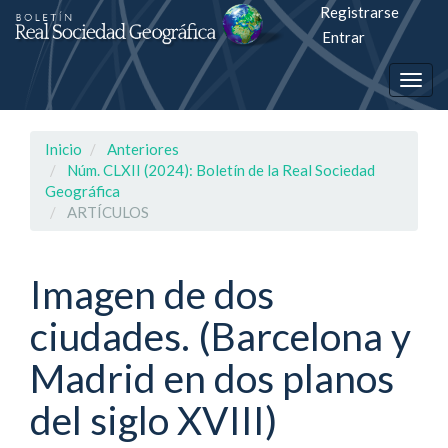
Registrarse
Salto
Entrar
rápiso
Togg
a
navig
la
Inicio
Anteriores
página
Núm. CLXII (2024): Boletín de la Real Sociedad
Geográfica
de
ARTÍCULOS
contenido
Imagen de dos
Navegación
principal
ciudades. (Barcelona y
Contenido
principal
Madrid en dos planos
Barra
lateral
del siglo XVIII)