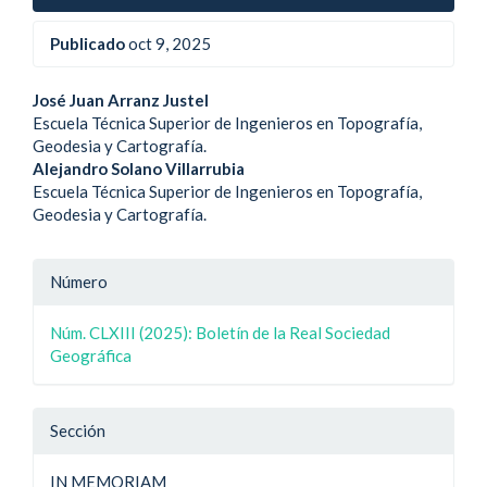
Publicado
oct 9, 2025
Contenido
José Juan Arranz Justel
Escuela Técnica Superior de Ingenieros en Topografía,
principal
Geodesia y Cartografía.
Alejandro Solano Villarrubia
del
Escuela Técnica Superior de Ingenieros en Topografía,
artículo
Geodesia y Cartografía.
Detalle
Número
del
Núm. CLXIII (2025): Boletín de la Real Sociedad
artículo
Geográfica
Sección
IN MEMORIAM