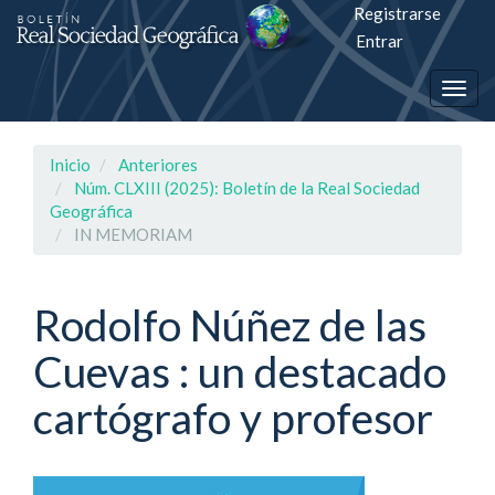
Registrarse
Salto
Entrar
rápiso
Togg
a
navig
la
Inicio
Anteriores
página
Núm. CLXIII (2025): Boletín de la Real Sociedad
Geográfica
de
IN MEMORIAM
contenido
Rodolfo Núñez de las
Navegación
principal
Cuevas : un destacado
Contenido
principal
cartógrafo y profesor
Barra
lateral
Barra