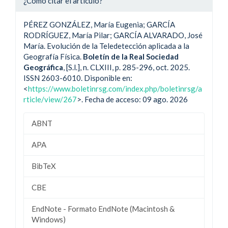
¿Cómo citar el artículo?
PÉREZ GONZÁLEZ, María Eugenia; GARCÍA
RODRÍGUEZ, María Pilar; GARCÍA ALVARADO, José
María. Evolución de la Teledetección aplicada a la
Geografía Física.
Boletín de la Real Sociedad
Geográfica
, [S.l.], n. CLXIII, p. 285-296, oct. 2025.
ISSN 2603-6010. Disponible en:
<
https://www.boletinrsg.com/index.php/boletinrsg/a
rticle/view/267
>. Fecha de acceso: 09 ago. 2026
ABNT
APA
BibTeX
CBE
EndNote - Formato EndNote (Macintosh &
Windows)