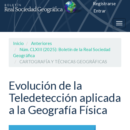
Registrarse
Salto
Entrar
rápiso
Togg
a
navig
la
Inicio
Anteriores
página
Núm. CLXIII (2025): Boletín de la Real Sociedad
Geográfica
de
CARTOGRAFÍA Y TÉCNICAS GEOGRÁFICAS
contenido
Evolución de la
Navegación
principal
Teledetección aplicada
Contenido
principal
a la Geografía Física
Barra
lateral
Barra