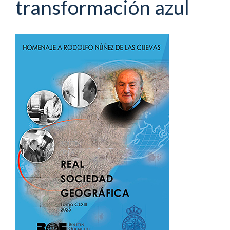
transformación azul
Barra
lateral
del
artículo