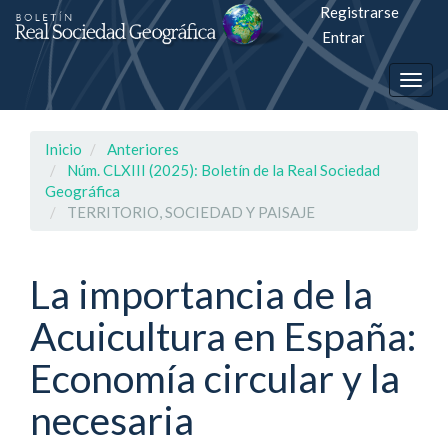
Registrarse
Salto
Entrar
rápiso
Togg
a
navig
la
Inicio
Anteriores
página
Núm. CLXIII (2025): Boletín de la Real Sociedad
Geográfica
de
TERRITORIO, SOCIEDAD Y PAISAJE
contenido
La importancia de la
Navegación
principal
Acuicultura en España:
Contenido
principal
Economía circular y la
Barra
lateral
necesaria