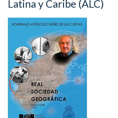
Latina y Caribe (ALC)
Barra
lateral
del
artículo