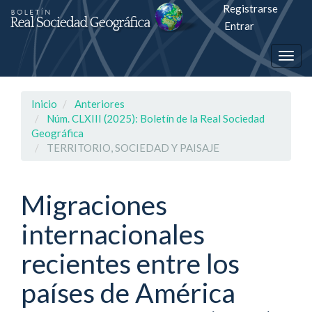
Registrarse
Salto
Entrar
rápiso
Togg
a
navig
la
Inicio
Anteriores
página
Núm. CLXIII (2025): Boletín de la Real Sociedad
Geográfica
de
TERRITORIO, SOCIEDAD Y PAISAJE
contenido
Migraciones
Navegación
principal
internacionales
Contenido
principal
recientes entre los
Barra
lateral
países de América