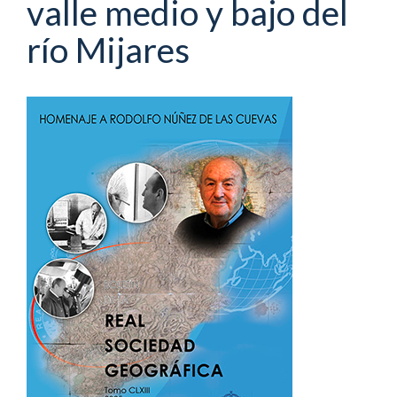
valle medio y bajo del
río Mijares
Barra
lateral
del
artículo