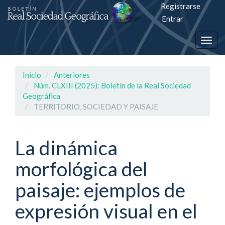
Registrarse
Salto
Entrar
rápiso
Togg
a
navig
la
Inicio
Anteriores
página
Núm. CLXIII (2025): Boletín de la Real Sociedad
Geográfica
de
TERRITORIO, SOCIEDAD Y PAISAJE
contenido
La dinámica
Navegación
principal
morfológica del
Contenido
principal
paisaje: ejemplos de
Barra
lateral
expresión visual en el