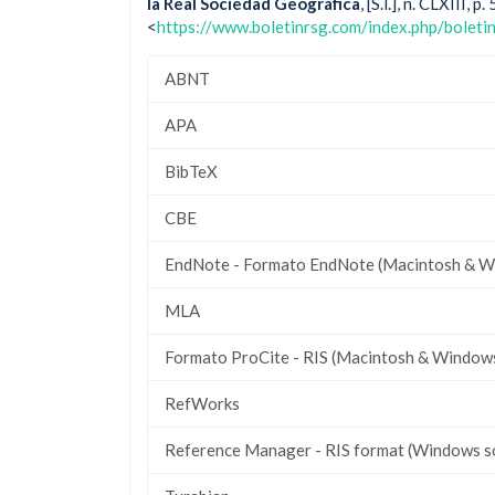
la Real Sociedad Geográfica
, [S.l.], n. CLXIII
<
https://www.boletinrsg.com/index.php/boleti
ABNT
APA
BibTeX
CBE
EndNote - Formato EndNote (Macintosh & W
MLA
Formato ProCite - RIS (Macintosh & Window
RefWorks
Reference Manager - RIS format (Windows s