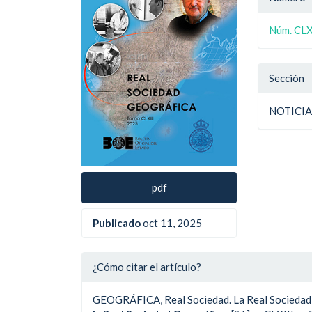
del
del
del
artículo
artíc
Núm. CLXI
artíc
Sección
NOTICI
pdf
Publicado
oct 11, 2025
¿Cómo citar el artículo?
GEOGRÁFICA, Real Sociedad. La Real Sociedad 