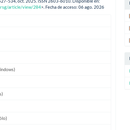
, p. 527-534, oct. 2025. ISSN 2603-6010. Disponible en:
nrsg/article/view/284
>. Fecha de acceso: 06 ago. 2026
indows)
s)
ólo)