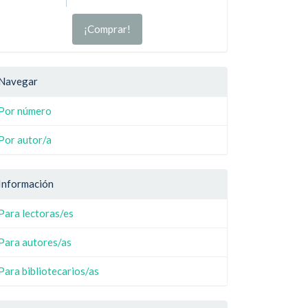
¡Comprar!
Navegar
Por número
Por autor/a
Información
Para lectoras/es
Para autores/as
Para bibliotecarios/as