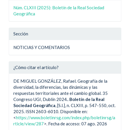
artículo
del
Núm. CLXIII (2025): Boletín de la Real Sociedad
artículo
Geográfica
Sección
NOTICIAS Y COMENTARIOS
¿Cómo citar el artículo?
DE MIGUEL GONZÁLEZ, Rafael. Geografía de la
diversidad, la diferencias, las dinámicas y las
respuestas territoriales ante el cambio global. 35
Congreso UGI, Dublín 2024..
Boletín de la Real
Sociedad Geográfica
, [S.l.], n. CLXIII, p. 547-550, oct.
2025. ISSN 2603-6010. Disponible en:
<
https://www.boletinrsg.com/index.php/boletinrsg/a
rticle/view/287
>. Fecha de acceso: 07 ago. 2026