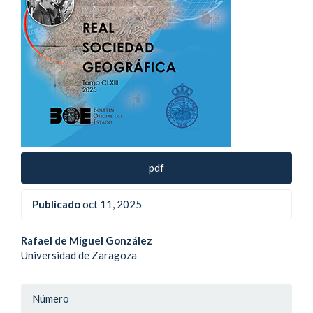
pdf
Publicado
oct 11, 2025
Contenido
Rafael de Miguel González
Universidad de Zaragoza
principal
del
Detalle
Número