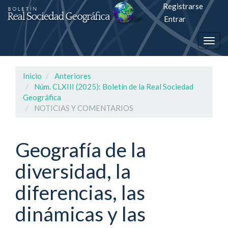
Registrarse
Salto
Entrar
rápiso
Togg
a
navig
la
Inicio
Anteriores
página
Núm. CLXIII (2025): Boletín de la Real Sociedad
Geográfica
de
NOTICIAS Y COMENTARIOS
contenido
Geografía de la
Navegación
principal
diversidad, la
Contenido
principal
diferencias, las
Barra
lateral
dinámicas y las