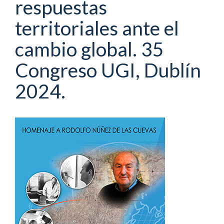
respuestas
territoriales ante el
cambio global. 35
Congreso UGI, Dublín
2024.
Barra
lateral
del
artículo